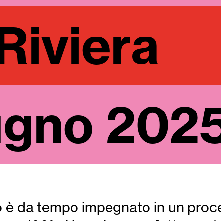
Riviera
ugno 202
 è da tempo impegnato in un proce