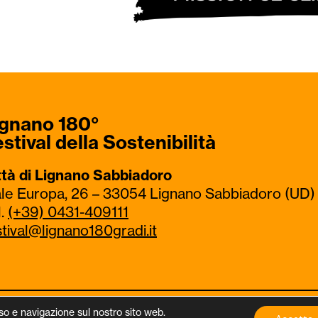
ignano 180°
stival della Sostenibilità
ttà di Lignano Sabbiadoro
ale Europa, 26 – 33054 Lignano Sabbiadoro (UD)
l.
(+39) 0431-409111
stival@lignano180gradi.it
80°
uso e navigazione sul nostro sito web.